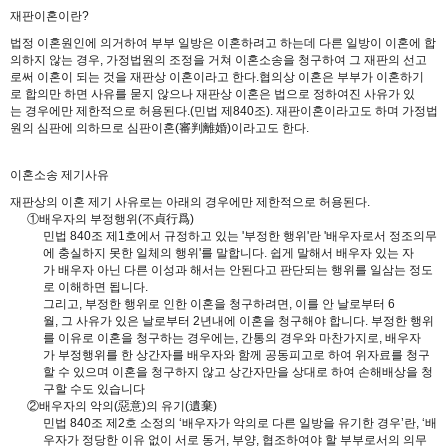
재판이혼이란?
법정 이혼원인에 의거하여 부부 일방은 이혼하려고 하는데 다른 일방이 이혼에 합
의하지 않는 경우, 가정법원의 조정을 거쳐 이혼소송을 청구하여 그 재판의 선고
로써 이혼이 되는 것을 재판상 이혼이라고 한다.협의상 이혼은 부부가 이혼하기
로 합의만 하면 사유를 묻지 않으나 재판상 이혼은 법으로 정하여진 사유가 있
는 경우에만 제한적으로 허용된다.(민법 제840조). 재판이혼이라고도 하며 가정법
원의 심판에 의하므로 심판이혼(審判離婚)이라고도 한다.
이혼소송 제기사유
재판상의 이혼 제기 사유로는 아래의 경우에만 제한적으로 허용된다.
①배우자의 부정행위(不貞行爲)
민법 840조 제1호에서 규정하고 있는 '부정한 행위'란 '배우자로서 정조의무
에 충실하지 못한 일체의 행위'를 말합니다. 쉽게 말해서 배우자 있는 자
가 배우자 아닌 다른 이성과 해서는 안된다고 판단되는 행위를 일삼는 정도
로 이해하면 됩니다.
그리고, 부정한 행위로 인한 이혼을 청구하려면, 이를 안 날로부터 6
월, 그 사유가 있은 날로부터 2년내에 이혼을 청구해야 합니다. 부정한 행위
를 이유로 이혼을 청구하는 경우에는, 간통의 경우와 마찬가지로, 배우자
가 부정행위를 한 상간자를 배우자와 함께 공동피고로 하여 위자료를 청구
할 수 있으며 이혼을 청구하지 않고 상간자만을 상대로 하여 손해배상을 청
구할 수도 있습니다
②배우자의 악의(惡意)의 유기(遺棄)
민법 840조 제2호 소정의 ‘배우자가 악의로 다른 일방을 유기한 경우’란, ‘배
우자가 정당한 이유 없이 서로 동거, 부양, 협조하여야 할 부부로서의 의무