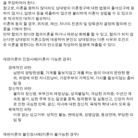
을 주장하여야 한다.
참고로, 이혼을 원하지 않더라도 상대방의 이혼청구에 대한 법원의 출석요구에 응
하지 않거나, 답변서 등을 제출하지 않으면 불리하게 이혼이 성립될 수 도 있으므
로 적극적인 대처가 필요하다.
이혼에 동의 할 경우, 위자료, 재산, 자녀의 친권자 및 양육권자 결정에 합의에 신
중을 기해야 한다.
만약 합의가 된다면 협의이혼을 하거나 재판상 화해를 할 수 있고, 협의가 되지 않
는다면 상대방의 이혼소장에 대응하여 본인도 상대방과는 다른 사유와 조건으
로 이혼을 원한다는 취지의 반소장을 작성하여 법원에 제출할 수 있다.
재판이혼의 인정사례(이혼이 가능한 경우)
경제적인 파탄
남편의 방탕한생활, 가계를 돌보지않고 계를 하는 등의 아내의 문란한 행
위, 허영에 의한 지나친낭비, 가정주부의 거액도박, 가사를 돌보지않는 춤바
람 등
정신적인 파탄
불치의 정신병, 부부간의 애정상실, 성격불일치, 극심한 의처증, 수년간 계
속된 별거, 심한 주벽 또는 알코올 중독, 범죄행위 및 실형선고, 신앙의 차이
로 인한 극심한 반목, 광신, 자녀에 대한 정신적. 육체적 학대 내지 모욕 등
육체적인 파탄
이유 없는 성교거부, 성적인 불능, 변태성욕, 성병감염, 동성연애, 부당한 피
임 등
재판이혼의 불인정사례(이혼이 불가능한 경우)