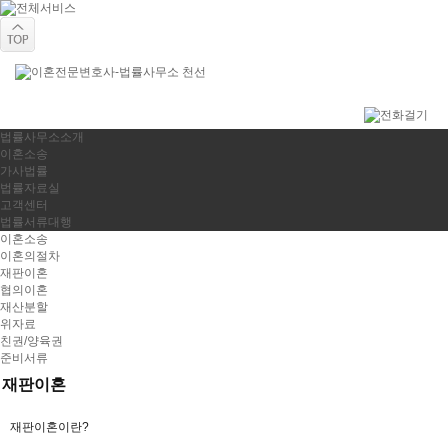
법률사무소소개
이혼소송
가사법률
법률자료실
고객센터
법률서류대행
이혼소송
이혼의절차
재판이혼
협의이혼
재산분할
위자료
친권/양육권
준비서류
재판이혼
재판이혼이란?