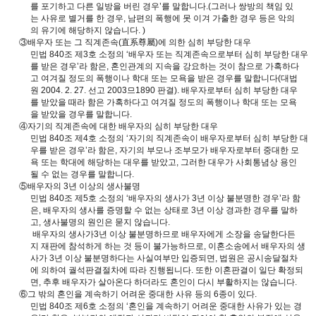
를 포기하고 다른 일방을 버린 경우’를 말합니다.(그러나 쌍방의 책임 있
는 사유로 별거를 한 경우, 남편의 폭행에 못 이겨 가출한 경우 등은 악의
의 유기에 해당하지 않습니다. )
③배우자 또는 그 직계존속(直系尊屬)에 의한 심히 부당한 대우
민법 840조 제3호 소정의 ‘배우자 또는 직계존속으로부터 심히 부당한 대우
를 받은 경우’라 함은, 혼인관계의 지속을 강요하는 것이 참으로 가혹하다
고 여겨질 정도의 폭행이나 학대 또는 모욕을 받은 경우를 말합니다(대법
원 2004. 2. 27. 선고 2003므1890 판결). 배우자로부터 심히 부당한 대우
를 받았을 때라 함은 가혹하다고 여겨질 정도의 폭행이나 학대 또는 모욕
을 받았을 경우를 말합니다.
④자기의 직계존속에 대한 배우자의 심히 부당한 대우
민법 840조 제4호 소정의 ‘자기의 직계존속이 배우자로부터 심히 부당한 대
우를 받은 경우’라 함은, 자기의 부모나 조부모가 배우자로부터 중대한 모
욕 또는 학대에 해당하는 대우를 받았고, 그러한 대우가 사회통념상 용인
될 수 없는 경우를 말합니다.
⑤배우자의 3년 이상의 생사불명
민법 840조 제5호 소정의 ‘배우자의 생사가 3년 이상 불분명한 경우’라 함
은, 배우자의 생사를 증명할 수 없는 상태로 3년 이상 경과한 경우를 말하
고, 생사불명의 원인은 묻지 않습니다.
배우자의 생사가3년 이상 불분명하므로 배우자에게 소장을 송달한다든
지 재판에 참석하게 하는 것 등이 불가능하므로, 이혼소송에서 배우자의 생
사가 3년 이상 불분명하다는 사실여부만 입증되면, 법원은 공시송달절차
에 의하여 궐석판결절차에 따라 진행됩니다. 또한 이혼판결이 일단 확정되
면, 추후 배우자가 살아온다 하더라도 혼인이 다시 부활하지는 않습니다.
⑥그 밖의 혼인을 계속하기 어려운 중대한 사유 등의 6종이 있다.
민법 840조 제6호 소정의 ‘혼인을 계속하기 어려운 중대한 사유가 있는 경