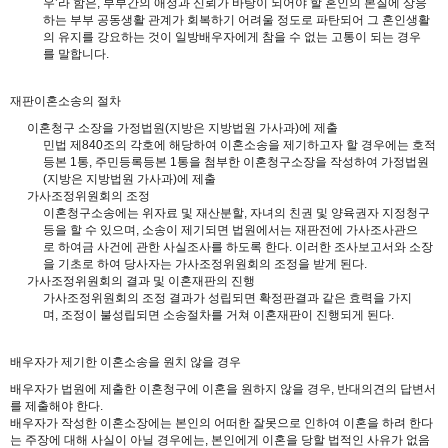
우’라 함은, 부부간의 애정과 신뢰가 바탕이 되어야 할 혼인의 본질에 상응
하는 부부 공동생활 관계가 회복하기 어려울 정도로 파탄되어 그 혼인생활
의 유지를 강요하는 것이 일방배우자에게 참을 수 없는 고통이 되는 경우
를 말합니다.
재판이혼소송의 절차
이혼청구 소장을 가정법원(지방은 지방법원 가사과)에 제출
민법 제840조의 각호에 해당하여 이혼소송을 제기하고자 할 경우에는 호적
등본 1통, 주민등록등본 1통을 첨부한 이혼청구소장을 작성하여 가정법원
(지방은 지방법원 가사과)에 제출
가사조정위원회의 조정
이혼청구소송에는 위자료 및 재산분할, 자녀의 친권 및 양육권자 지정청구
등을 할 수 있으며, 소송이 제기되면 법원에서는 재판전에 가사조사관으
로 하여금 사건에 관한 사실조사를 하도록 한다. 이러한 조사보고서와 소장
을 기초로 하여 당사자는 가사조정위원회의 조정을 받게 된다.
가사조정위원회의 결과 및 이혼재판의 진행
가사조정위원회의 조정 결과가 성립되면 확정판결과 같은 효력을 가지
며, 조정이 불성립되면 소송절차를 거쳐 이혼재판이 진행되게 된다.
배우자가 제기한 이혼소송을 원치 않을 경우
배우자가 법원에 제출한 이혼청구에 이혼을 원하지 않을 경우, 반대의견의 답변서
를 제출해야 한다.
배우자가 작성한 이혼소장에는 본인의 어떠한 잘못으로 인하여 이혼을 하려 한다
는 주장에 대해 사실이 아닐 경우에는, 본인에게 이혼을 당할 법적인 사유가 없음