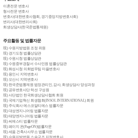
이혼전문 변호사
형사전문 변호사
변호사(대한변호사협회, 경기중앙지방변호사회)
변리사(대한변리사회)
회생상담사(한국준법통제원)
주요활동 및 법률자문
現) 수원지방법원 조정 위원
現) 경기도청 법률상담관
現) 수원시청 법률상담관
現) 수원중부경찰서 수사민원 법률상담관
現) 화성시청 의회법무팀 마을변호사
現) 용인시 지역변호사
現) 오산시 지역변호사
現) 한국준법통제원 법정관리인, 감사, 회생상담사 양성과정
現) 공유변호사단 럭션 구성원
現) 사단법인 한국회생상담사협회 회원
現) 국제기업혁신 회생협회(INSOL INTERNATIONAL) 회원
現) 주식회사 에스코알티에스 법률자문
現) 대성엔지니어링 법률자문
現) 태양엔지니어링 법률자문
現) 씨에스티 법률자문
現) 페이지 온(PageON)법률자문
現) 세움 건축사사무소 법률자문
現) 수원지방법원 소송구조 지정변호사